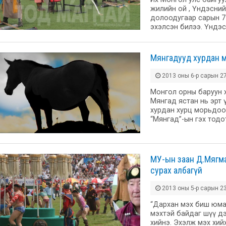
жилийн ой , Үндэсни
долоодугаар сарын 7
эхэлсэн билээ. Үндэс
Мянгадууд хурдан 
2013 оны 6-р сарын 27
Монгол орны баруун 
Мянгад ястан нь эрт 
хурдан хурц морьдоор
“Мянгад”-ын гэх тод
МУ-ын заан Д.Мягма
сурах албагүй
2013 оны 5-р сарын 23
“Дархан мэх биш юмаа 
мэхтэй байдаг шүү дээ
хийнэ. Эхэлж мэх хийхээ