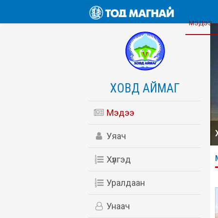
МЭДЭЭ
ХОВД АЙМАГ
Мэдээ
Уяач
Хүлгэд
Уралдаан
Унаач