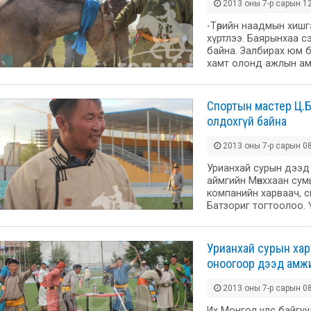
2013 оны 7-р сарын 12
-Төрийн наадмын хишг
хүртлээ. Баярынхаа с
байна. Залбирах юм б
хамт олонд ажлын ам
Спортын мастер Ц.Б
олдохгүй байна
2013 оны 7-р сарын 08
Урианхай сурын дээд
аймгийн Мөнххаан сумы
компанийн харваач, 
Батзориг тогтоолоо. Ү
Урианхай сурын хар
оноогоор дээд амж
2013 оны 7-р сарын 08
Их Монгол улс байгу