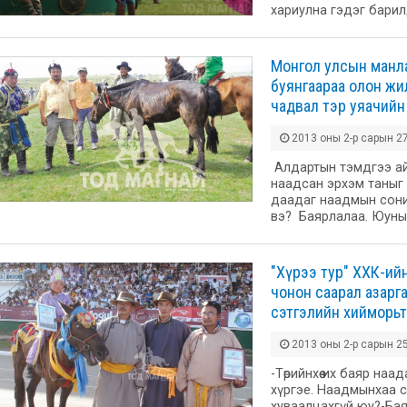
хариулна гэдэг бари
Монгол улсын манлай
буянгаараа олон жи
чадвал тэр уяачийн
2013 оны 2-р сарын 27
Алдартын тэмдгээ ай
наадсан эрхэм таныг
даадаг наадмын сони
вэ? Баярлалаа. Юуны 
"Хүрээ тур" ХХК-ий
чонон саарал азарг
сэтгэлийн хийморьт
2013 оны 2-р сарын 25
-Төрийнхөө их баяр на
хүргэе. Наадмынхаа 
хуваалцахгүй юу?-Бая