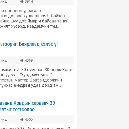
 -нд
3914
ээ соёолон үрээгээр
этгэгдэлээс хуваалцаач?- Сайхан
айна шүү дээ.Ямар ч байсан танай
жилт хүсээд, наадамчин түм…
атзориг: Баярлаад хэлэх үг
 -нд
4069
 амжилтыг 30 сумнаас 30 онож Ховд
н уугуул, “Хурд мөнхтүшиг”
спортын мастер Цэвээндоржийн
үнээс өмнө дөрвөн удаа дээд ам…
ваанд Ховдын харваач 30
илтыг тогтоолоо
 -нд
4505
улагдсны 807, Ардын хувьсгалын 92