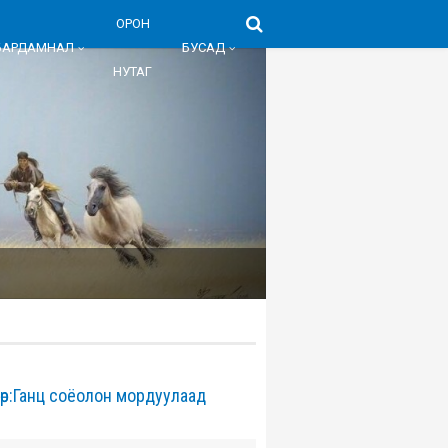
ОРОН
БАРДАМНАЛ
БУСАД
НУТАГ
төр:Ганц соёолон мордуулаад