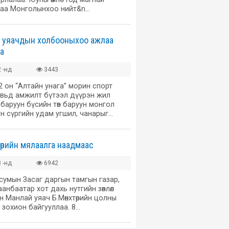
угаа Монголынхоо нийт&n…
д уяачдын холбооныхоо ажлаа
а
 -нд
3443
 он “Алтайн унага” морин спорт
вьд амжилт бүтээл дүүрэн жил
баруун бүсийн төв баруун монгол
н сүргийн удам угшил, чанарыг…
төрийн мялаалга наадмаас
 -нд
6942
сумын Засаг даргын тамгын газар,
анбаатар хот дахь нутгийн зөвлөл
 Манлай уяач Б.Мөнхтөрийн цолны
р зохион байгууллаа. 8…