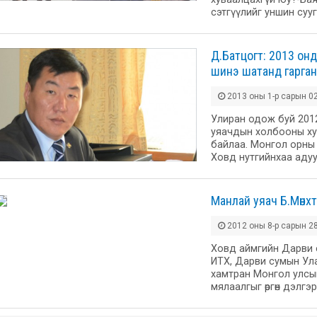
сэтгүүлийг уншин су
Д.Батцогт: 2013 он
шинэ шатанд гарган
2013 оны 1-р сарын 02
Улиран одож буй 2012
уяачдын холбооны ху
байлаа. Монгол орны 
Ховд нутгийнхаа адуу
Манлай уяач Б.Мөнх
2012 оны 8-р сарын 28
Ховд аймгийн Дарви 
ИТХ, Дарви сумын Ула
хамтран Монгол улсын
мялаалгыг өргөн дэлгэ