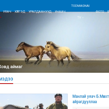
TODMAGNAI
УЯАЧ
ХҮЛГЭД
УРАЛДААНУУД
УНААЧ
ФОТО
TV
Ховд аймаг
МЭДЭЭ
Манлай уяач Б.Мөнх
айрагдууллаа