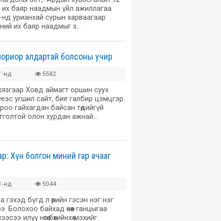
й их баяр наадмын үйл ажиллагаа
-нд урианхай сурын харваагаар
ний их баяр наадмыг з…
мориор алдартай болсоны учир
 -нд
5582
хязгаар Ховд аймагт оршин суух
үеэс угшил сайт, бие галбир цэмцгэр
оо гайхагдан байсан төдийгүй
отголтой олон хурдан ажнай…
р: Хүн болгон миний гар ачааг
 -нд
5044
гэхэд бүгд л өөрийн гэсэн нэг нэг
. Болохоо байхад өнөөх ганцыгаа
сээ илүү нөгөө бөхийнхөө мэхийг