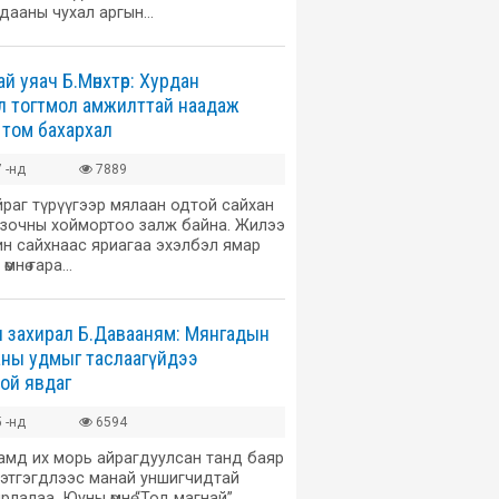
лдааны чухал аргын…
 уяач Б.Мөнхтөр: Хурдан
л тогтмол амжилттай наадаж
 том бахархал
 -нд
7889
раг түрүүгээр мялаан одтой сайхан
 зочны хоймортоо залж байна. Жилээ
н сайхнаас яриагаа эхэлбэл ямар
өмнө гара…
н захирал Б.Давааням: Мянгадын
аны удмыг таслаагүйдээ
ой явдаг
 -нд
6594
адамд их морь айрагдуулсан танд баяр
сэтгэгдлээс манай уншигчидтай
рлалаа. Юуны өмнө “Тод магнай”